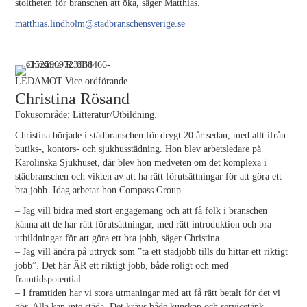
stoltheten för branschen att öka, säger Matthias.
matthias.lindholm@stadbranschensverige.se
LEDAMOT Vice ordförande
Christina Rösand
Fokusområde: Litteratur/Utbildning.
Christina började i städbranschen för drygt 20 år sedan, med allt ifrån
butiks-, kontors- och sjukhusstädning. Hon blev arbetsledare på
Karolinska Sjukhuset, där blev hon medveten om det komplexa i
städbranschen och vikten av att ha rätt förutsättningar för att göra ett
bra jobb. Idag arbetar hon Compass Group.
– Jag vill bidra med stort engagemang och att få folk i branschen
känna att de har rätt förutsättningar, med rätt introduktion och bra
utbildningar för att göra ett bra jobb, säger Christina.
– Jag vill ändra på uttryck som ”ta ett städjobb tills du hittar ett riktigt
jobb”. Det här ÄR ett riktigt jobb, både roligt och med
framtidspotential.
– I framtiden har vi stora utmaningar med att få rätt betalt för det vi
gör. Alla kan inte städa. Det krävs både kunskap och servicetänk.