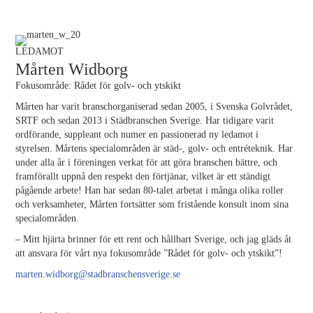
LEDAMOT
Mårten Widborg
Fokusområde: Rådet för golv- och ytskikt
Mårten har varit branschorganiserad sedan 2005, i Svenska Golvrådet,
SRTF och sedan 2013 i Städbranschen Sverige. Har tidigare varit
ordförande, suppleant och numer en passionerad ny ledamot i
styrelsen. Mårtens specialområden är städ-, golv- och entréteknik. Har
under alla år i föreningen verkat för att göra branschen bättre, och
framförallt uppnå den respekt den förtjänar, vilket är ett ständigt
pågående arbete! Han har sedan 80-talet arbetat i många olika roller
och verksamheter, Mårten fortsätter som fristående konsult inom sina
specialområden.
– Mitt hjärta brinner för ett rent och hållbart Sverige, och jag gläds åt
att ansvara för vårt nya fokusområde ”Rådet för golv- och ytskikt”!
marten.widborg@stadbranschensverige.se