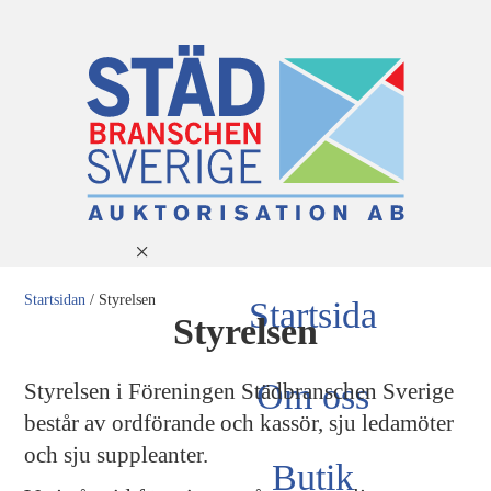
Startsidan
/
Styrelsen
Startsida
Styrelsen
Om oss
Styrelsen i Föreningen Städbranschen Sverige
består av ordförande och kassör, sju ledamöter
och sju suppleanter.
Butik