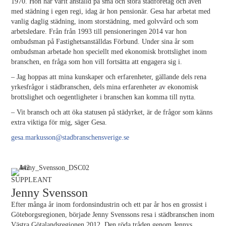
1970. Hon har varit anställd på små och stora städföretag och även
med städning i egen regi, idag är hon pensionär. Gesa har arbetat med
vanlig daglig städning, inom storstädning, med golvvård och som
arbetsledare. Från från 1993 till pensioneringen 2014 var hon
ombudsman på Fastighetsanställdas Förbund. Under sina år som
ombudsman arbetade hon speciellt med ekonomisk brottslighet inom
branschen, en fråga som hon vill fortsätta att engagera sig i.
– Jag hoppas att mina kunskaper och erfarenheter, gällande dels rena
yrkesfrågor i städbranschen, dels mina erfarenheter av ekonomisk
brottslighet och oegentligheter i branschen kan komma till nytta.
– Vit bransch och att öka statusen på städyrket, är de frågor som känns
extra viktiga för mig, säger Gesa.
gesa.markusson@stadbranschensverige.se
SUPPLEANT
Jenny Svensson
Efter många år inom fordonsindustrin och ett par år hos en grossist i
Göteborgsregionen, började Jenny Svenssons resa i städbranschen inom
Västra Götalandsregionen 2012. Den röda tråden genom Jennys