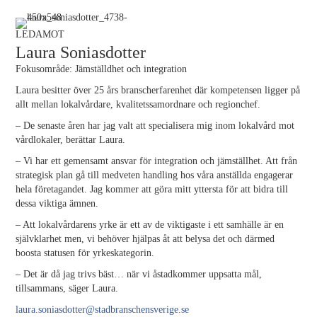
LEDAMOT
Laura Soniasdotter
Fokusområde: Jämställdhet och integration
Laura besitter över 25 års branscherfarenhet där kompetensen ligger på
allt mellan lokalvårdare, kvalitetssamordnare och regionchef.
– De senaste åren har jag valt att specialisera mig inom lokalvård mot
vårdlokaler, berättar Laura.
– Vi har ett gemensamt ansvar för integration och jämställhet. Att från
strategisk plan gå till medveten handling hos våra anställda engagerar
hela företagandet. Jag kommer att göra mitt yttersta för att bidra till
dessa viktiga ämnen.
– Att lokalvårdarens yrke är ett av de viktigaste i ett samhälle är en
självklarhet men, vi behöver hjälpas åt att belysa det och därmed
boosta statusen för yrkeskategorin.
– Det är då jag trivs bäst… när vi åstadkommer uppsatta mål,
tillsammans, säger Laura.
laura.soniasdotter@stadbranschensverige.se