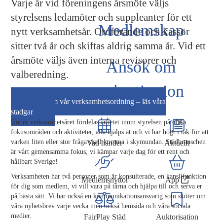
Varje år vid föreningens årsmöte väljs
styrelsens ledamöter och suppleanter för ett
Medlemskap
nytt verksamhetsår. Ordförande och kassör
sitter två år och skiftas aldrig samma år. Vid ett
årsmöte väljs även interna revisorer och
Ansök om
valberedning.
auktorisation
Mer om vår verksamhetsordning – läs våra
stadgar
Under verksamhetsåret fördelas arbetet inom styrelsen på olika
fokusområden och aktiviteter, alla hjälps åt och vi har högt i tak för att
varken liten eller stor fråga skall komma i skymundan. Städbranschen
Vad händer
Aktuellt
är vårt gemensamma fokus, vi kämpar varje dag för ett rent och
hållbart Sverige!
Verksamheten har två personer som är konsulterade, en kanslifunktion
Medlemsnyttor
App
för dig som medlem, vi vill vara på tårna och hjälpa till och serva er
på bästa sätt. Vi har också en kommunikationsansvarig som sköter om
våra nyhetsbrev varje vecka men också hemsida och våra sociala
medier.
FairPlay Städ
Auktorisation