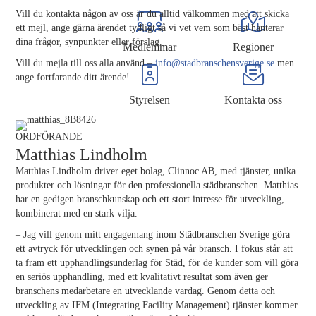
Vill du kontakta någon av oss är du alltid välkommen med att skicka
ett mejl, ange gärna ärendet tydligt så vi vet vem som bäst hanterar
dina frågor, synpunkter eller förslag.
Medlemmar
Regioner
Vill du mejla till oss alla använd –
info@stadbranschensverige.se
men
ange fortfarande ditt ärende!
Styrelsen
Kontakta oss
ORDFÖRANDE
Matthias Lindholm
Matthias Lindholm driver eget bolag, Clinnoc AB, med tjänster, unika
produkter och lösningar för den professionella städbranschen. Matthias
har en gedigen branschkunskap och ett stort intresse för utveckling,
kombinerat med en stark vilja.
– Jag vill genom mitt engagemang inom Städbranschen Sverige göra
ett avtryck för utvecklingen och synen på vår bransch. I fokus står att
ta fram ett upphandlingsunderlag för Städ, för de kunder som vill göra
en seriös upphandling, med ett kvalitativt resultat som även ger
branschens medarbetare en utvecklande vardag. Genom detta och
utveckling av IFM (Integrating Facility Management) tjänster kommer