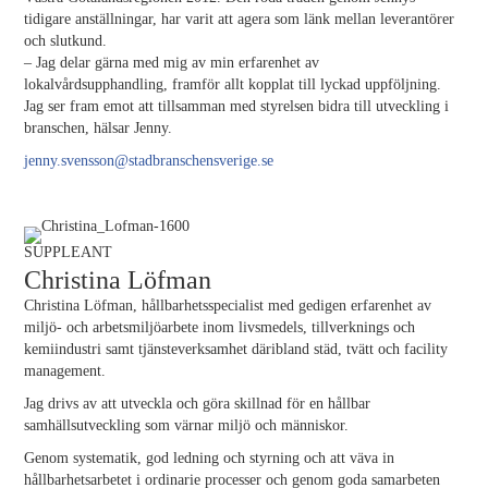
tidigare anställningar, har varit att agera som länk mellan leverantörer
och slutkund.
– Jag delar gärna med mig av min erfarenhet av
lokalvårdsupphandling, framför allt kopplat till lyckad uppföljning.
Jag ser fram emot att tillsamman med styrelsen bidra till utveckling i
branschen, hälsar Jenny.
jenny.svensson@stadbranschensverige.se
SUPPLEANT
Christina Löfman
Christina Löfman, hållbarhetsspecialist med gedigen erfarenhet av
miljö- och arbetsmiljöarbete inom livsmedels, tillverknings och
kemiindustri samt tjänsteverksamhet däribland städ, tvätt och facility
management.
Jag drivs av att utveckla och göra skillnad för en hållbar
samhällsutveckling som värnar miljö och människor.
Genom systematik, god ledning och styrning och att väva in
hållbarhetsarbetet i ordinarie processer och genom goda samarbeten