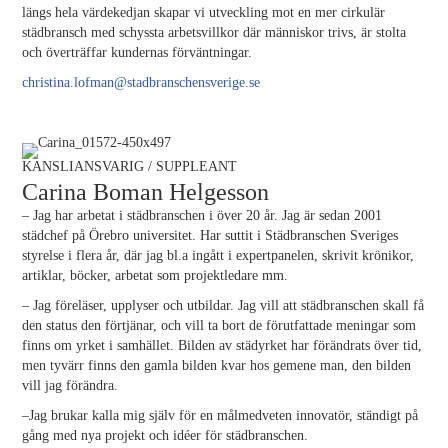
längs hela värdekedjan skapar vi utveckling mot en mer cirkulär
städbransch med schyssta arbetsvillkor där människor trivs, är stolta
och överträffar kundernas förväntningar.
christina.lofman@stadbranschensverige.se
KANSLIANSVARIG / SUPPLEANT
Carina Boman Helgesson
– Jag har arbetat i städbranschen i över 20 år. Jag är sedan 2001
städchef på Örebro universitet. Har suttit i Städbranschen Sveriges
styrelse i flera år, där jag bl.a ingått i expertpanelen, skrivit krönikor,
artiklar, böcker, arbetat som projektledare mm.
– Jag föreläser, upplyser och utbildar. Jag vill att städbranschen skall få
den status den förtjänar, och vill ta bort de förutfattade meningar som
finns om yrket i samhället. Bilden av städyrket har förändrats över tid,
men tyvärr finns den gamla bilden kvar hos gemene man, den bilden
vill jag förändra.
–Jag brukar kalla mig själv för en målmedveten innovatör, ständigt på
gång med nya projekt och idéer för städbranschen.