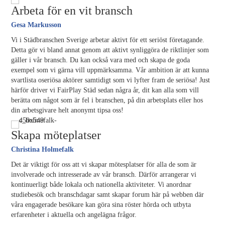
Arbeta för en vit bransch
Gesa Markusson
Vi i Städbranschen Sverige arbetar aktivt för ett seriöst företagande.
Detta gör vi bland annat genom att aktivt synliggöra de riktlinjer som
gäller i vår bransch. Du kan också vara med och skapa de goda
exempel som vi gärna vill uppmärksamma. Vår ambition är att kunna
svartlista oseriösa aktörer samtidigt som vi lyfter fram de seriösa! Just
härför driver vi FairPlay Städ sedan några år, dit kan alla som vill
berätta om något som är fel i branschen, på din arbetsplats eller hos
din arbetsgivare helt anonymt tipsa oss!
Skapa möteplatser
Christina Holmefalk
Det är viktigt för oss att vi skapar mötesplatser för alla de som är
involverade och intresserade av vår bransch. Därför arrangerar vi
kontinuerligt både lokala och nationella aktiviteter. Vi anordnar
studiebesök och branschdagar samt skapar forum här på webben där
våra engagerade besökare kan göra sina röster hörda och utbyta
erfarenheter i aktuella och angelägna frågor.