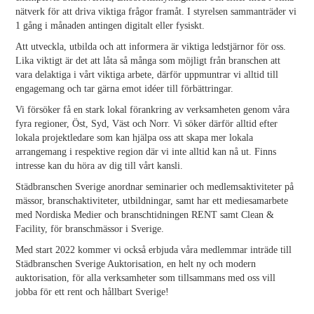
nätverk för att driva viktiga frågor framåt. I styrelsen sammanträder vi
1 gång i månaden antingen digitalt eller fysiskt.
Att utveckla, utbilda och att informera är viktiga ledstjärnor för oss.
Lika viktigt är det att låta så många som möjligt från branschen att
vara delaktiga i vårt viktiga arbete, därför uppmuntrar vi alltid till
engagemang och tar gärna emot idéer till förbättringar.
Vi försöker få en stark lokal förankring av verksamheten genom våra
fyra regioner, Öst, Syd, Väst och Norr. Vi söker därför alltid efter
lokala projektledare som kan hjälpa oss att skapa mer lokala
arrangemang i respektive region där vi inte alltid kan nå ut. Finns
intresse kan du höra av dig till vårt kansli.
Städbranschen Sverige anordnar seminarier och medlemsaktiviteter på
mässor, branschaktiviteter, utbildningar, samt har ett mediesamarbete
med Nordiska Medier och branschtidningen RENT samt Clean &
Facility, för branschmässor i Sverige.
Med start 2022 kommer vi också erbjuda våra medlemmar inträde till
Städbranschen Sverige Auktorisation, en helt ny och modern
auktorisation, för alla verksamheter som tillsammans med oss vill
jobba för ett rent och hållbart Sverige!