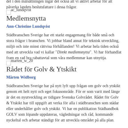
del i den målsättningen ingår det också att vi aktivt arbetar för att
påverka landets beslutsfattare i dessa frågor.
Medlemsnytta
Ann-Christine Lundqvist
Städbranschen Sverige har ett starkt engagemang för både små och
stora frågor i branschen. Vi jobbar bland annat för teknisk utveckling,
miljö och inte minst rättvisa förhållanden! Vi arbetar hela tiden också
med att utveckla vad vi kallar "
Direkt medlemsnytta
". Vi har förhandlat
fram en rad bra rabattavtal som våra medlemmar kan utnyttja.
Rådet för Golv & Ytskikt
Mårten Widborg
Städbranschen Sverige har på nytt lyft upp frågan om golv och ytskikt
genom ett helt nytt och eget fokusområde. För er som varit med länge
är det en nyutveckling av tidigare Svenska Golvrådet. Rådet för Golv
& Ytskikt har till uppgift att verka för alla i städbranschen som städar
eller underhåller golv och ytskikt. Vi har en publikation Städhandbok
GOLV som löpande uppdateras, vägledningar och råd, kommande
nyckeltal och arbetar ständigt för att utveckla området på alla plan.