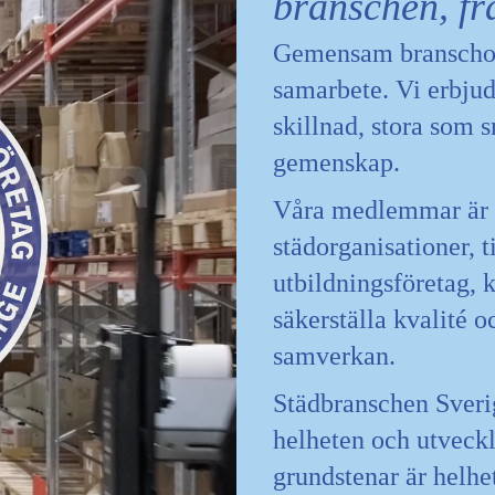
branschen, frå
Gemensam branschorg
samarbete. Vi erbjud
skillnad, stora som 
gemenskap.
Våra medlemmar är o
städorganisationer, t
utbildningsföretag, 
säkerställa kvalité o
samverkan.
Städbranschen Sverig
helheten och utveckl
grundstenar är helhet