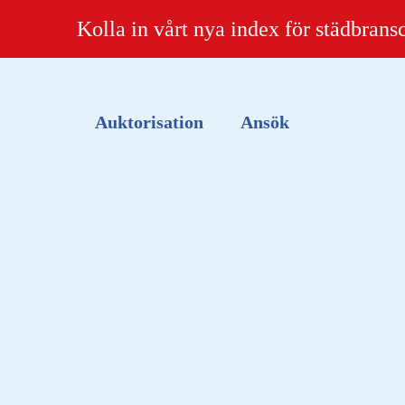
Kolla in vårt nya index för städbrans
Auktorisation
Ansök