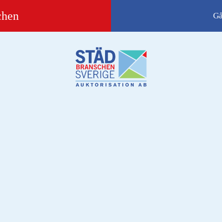
(opens in new tab)
chen
Gå