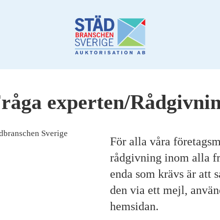
råga experten/Rådgivni
För alla våra företag
rådgivning inom alla f
enda som krävs är att 
den via ett mejl, anvä
hemsidan.