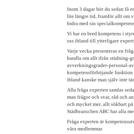
Inom 3 dagar bör du sedan få et
lite längre tid, framför allt om
bidra med sin specialkompetens
Vi har en bred kompetens i sty
oss ibland till ytterligare expert
Varje vecka presenteras en fråga
handla om allt ifrån städning-
avverkningsgrader-personal-avt
kompetensförhöjande funktion f
ibland kanske man själv inte tä
Alla fråga experten samlas seda
man frågor och svar, råd och a
och mycket mer, allt sökbart p
Städbranschen ABC har alla med
Fråga experten är kompetensutv
våra medlemmar.