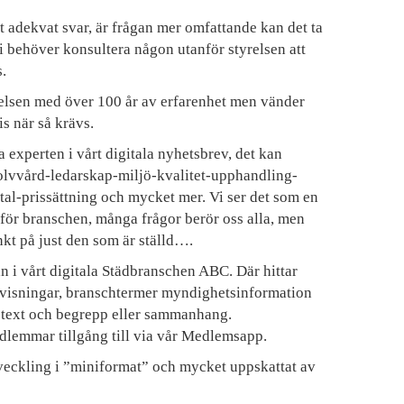
t adekvat svar, är frågan mer omfattande kan det ta
 vi behöver konsultera någon utanför styrelsen att
.
relsen med över 100 år av erfarenhet men vänder
is när så krävs.
 experten i vårt digitala nyhetsbrev, det kan
golvvård-ledarskap-miljö-kvalitet-upphandling-
al-prissättning och mycket mer. Vi ser det som en
ör branschen, många frågor berör oss alla, men
nkt på just den som är ställd….
n i vårt digitala Städbranschen ABC. Där hittar
nvisningar, branschtermer myndighetsinformation
å text och begrepp eller sammanhang.
lemmar tillgång till via vår Medlemsapp.
eckling i ”miniformat” och mycket uppskattat av