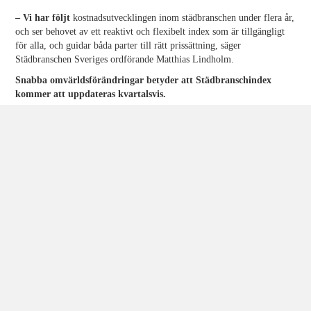
– Vi har följt
kostnadsutvecklingen inom städbranschen under flera år,
och ser behovet av ett reaktivt och flexibelt index som är tillgängligt
för alla, och guidar båda parter till rätt prissättning, säger
Städbranschen Sveriges ordförande Matthias Lindholm.
Snabba omvärldsförändringar betyder att Städbranschindex
kommer att uppdateras kvartalsvis.
– Inflation, plötsliga handelshinder och pandemi, visar hur snabbt
prisbilden kan ändras. Därför höjer Städbranschen Sverige farten och
uppdaterar Städbranschindexet kvartalsvis, säger Matthias Lindholm.
Baserat på omfattande SCB-index, viktar Städbranschindex hur
löneförändringar i kombination med prisförändringar på transporter,
kemikalier och utrustning etc. påverkar priset på städtjänster. För att få
rätt viktning, har Städbranschen Sverige lämnat indexet på remiss hos
stora beställare och utförare inom branschen.
– Vi slåss för branschens alla seriösa företag. Nu får både de och
upphandlare vägledning till rätt prissättning. Vi vet att allt annat banar
väg för oseriösa företag vid upphandlingar, och lovar branschen att
vårt index kommer att finnas kvar, säger Matthias Lindholm.
Städbranschindex kommer att finnas på
www.stadbranschensverige.se