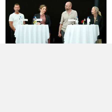
Skatteverket vill möjliggöra mer
datadelning
– Vi ser problemen och har mycket information, men det är inte alltid
vi kan dela den vidare, sa Eleni Tosting från Skatteverket. Hon lyfte
särskilt behovet av samverkan mellan myndigheter och efterfrågade
lättnader i sekretesslagstiftningen, så att kontrollen kan ske på riktigt.