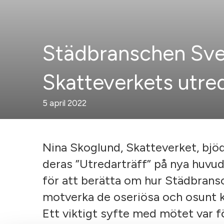
Städbranschen Sver
Skatteverkets utre
5 april 2022
Nina Skoglund, Skatteverket, bjöd
deras ”Utredarträff” på nya huvu
för att berätta om hur Städbransc
motverka de oseriösa och osunt 
Ett viktigt syfte med mötet var fö