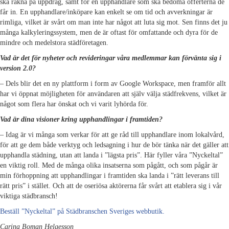
ska räkna på uppdrag, samt för en upphandlare som ska bedöma offerterna de
får in. En upphandlare/inköpare kan enkelt se om tid och avverkningar är
rimliga, vilket är svårt om man inte har något att luta sig mot. Sen finns det ju
många kalkyleringssystem, men de är oftast för omfattande och dyra för de
mindre och medelstora städföretagen.
Vad är det för nyheter och revideringar våra medlemmar kan förvänta sig i
version 2.0?
– Dels blir det en ny plattform i form av Google Workspace, men framför allt
har vi öppnat möjligheten för användaren att själv välja städfrekvens, vilket är
något som flera har önskat och vi varit lyhörda för.
Vad är dina visioner kring upphandlingar i framtiden?
– Idag är vi många som verkar för att ge råd till upphandlare inom lokalvård,
för att ge dem både verktyg och ledsagning i hur de bör tänka när det gäller att
upphandla städning, utan att landa i ”lägsta pris”. Här fyller våra ”Nyckeltal”
en viktig roll. Med de många olika insatserna som pågått, och som pågår är
min förhoppning att upphandlingar i framtiden ska landa i ”rätt leverans till
rätt pris” i stället. Och att de oseriösa aktörerna får svårt att etablera sig i vår
viktiga städbransch!
Beställ ”Nyckeltal” på Städbranschen Sveriges webbutik.
Carina Boman Helgesson