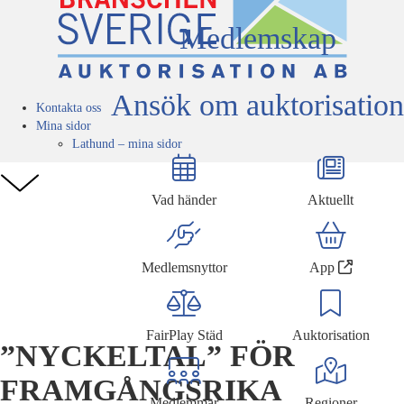
Medlemskap
Ansök om auktorisation
Kontakta oss
Mina sidor
Lathund – mina sidor
Vad händer
Aktuellt
Medlemsnyttor
App
FairPlay Städ
Auktorisation
”NYCKELTAL” FÖR
FRAMGÅNGSRIKA
Medlemmar
Regioner