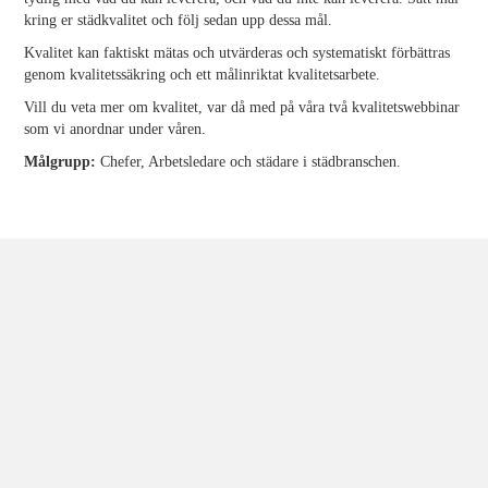
kring er städkvalitet och följ sedan upp dessa mål.
Kvalitet kan faktiskt mätas och utvärderas och systematiskt förbättras
genom kvalitetssäkring och ett målinriktat kvalitetsarbete.
Vill du veta mer om kvalitet, var då med på våra två kvalitetswebbinar
som vi anordnar under våren.
Målgrupp:
Chefer, Arbetsledare och städare i städbranschen.
Länk till webbinaret: Kvalitet i
städbranschen, del 1
Utbildning och kompetens är
kvalitet