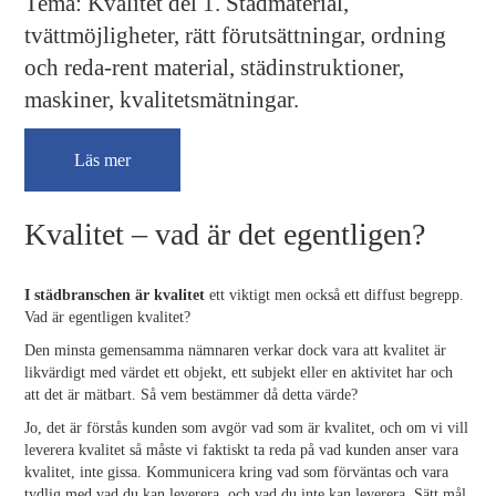
Tema: Kvalitet del 1. Städmaterial,
tvättmöjligheter, rätt förutsättningar, ordning
och reda-rent material, städinstruktioner,
maskiner, kvalitetsmätningar.
(opens in new tab)
Läs mer
Kvalitet – vad är det egentligen?
I städbranschen är kvalitet
ett viktigt men också ett diffust begrepp.
Vad är egentligen kvalitet?
Den minsta gemensamma nämnaren verkar dock vara att kvalitet är
likvärdigt med värdet ett objekt, ett subjekt eller en aktivitet har och
att det är mätbart. Så vem bestämmer då detta värde?
Jo, det är förstås kunden som avgör vad som är kvalitet, och om vi vill
leverera kvalitet så måste vi faktiskt ta reda på vad kunden anser vara
kvalitet, inte gissa. Kommunicera kring vad som förväntas och vara
tydlig med vad du kan leverera, och vad du inte kan leverera. Sätt mål