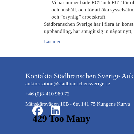
Vi har numer både ROT och RUT för olik
och hushåll, och för att öka sysselsät
och ”osynlig” arbetskraft.
Städbranschen Sverige har i flera år, konsta
upphandling, har smugit sig in något nytt
Läs mer
Kontakta Städbranschen Sverige Aukt
auktorisation@stadbranschensverige.se
+46 (0)8-410 969 72
Månskärsvägen 10B - 6tr, 141 75 Kungens Kurva