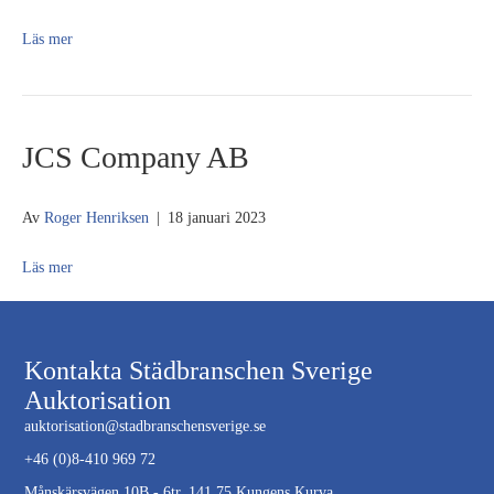
Läs mer
JCS Company AB
Av
Roger Henriksen
|
18 januari 2023
Läs mer
Kontakta Städbranschen Sverige
Auktorisation
auktorisation@stadbranschensverige.se
+46 (0)8-410 969 72
Månskärsvägen 10B - 6tr, 141 75 Kungens Kurva